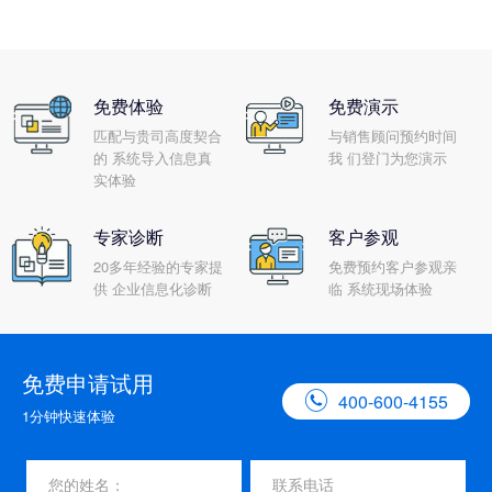
免费体验
免费演示
匹配与贵司高度契合
与销售顾问预约时间
的 系统导入信息真
我 们登门为您演示
实体验
专家诊断
客户参观
20多年经验的专家提
免费预约客户参观亲
供 企业信息化诊断
临 系统现场体验
免费申请试用

400-600-4155
1分钟快速体验