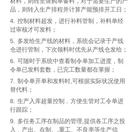
材料，则转至请购单备料，对于需要生产的产
品，则转入生产排程并计算产能预排开工日；
4.
控制材料超发，进行补料管制，补料单经
过审核才可发料；
5.
多发给生产线的材料，系统会记录于产线
仓进行管制，下次领料时优先从产线仓发给；
6.
可随时于系统中查看制令单加工进度，制
令单已发料套数，已完工数量都在掌握；
7.
制令单开单和发料时,可根据实际状况使用
替代料；
8.
生产入库超量控制﹐方便生管对工令单进
行跟踪；
9.
多任务工序在制品的管理,提供各工序之投
入﹑产出、在制、,重工、不良率等生产信