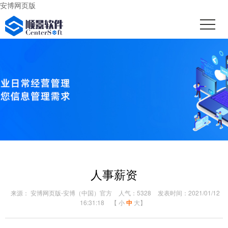
安博网页版
人事薪资
来源： 安博网页版-安博（中国）官方
人气：5328
发表时间：2021/01/12
16:31:18
【
小
中
大
】