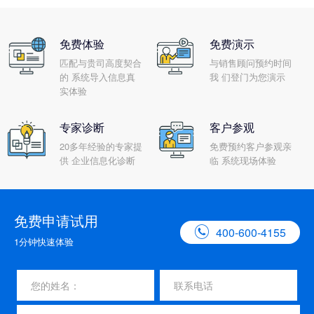
免费体验
免费演示
匹配与贵司高度契合
与销售顾问预约时间
的 系统导入信息真
我 们登门为您演示
实体验
专家诊断
客户参观
20多年经验的专家提
免费预约客户参观亲
供 企业信息化诊断
临 系统现场体验
免费申请试用

400-600-4155
1分钟快速体验