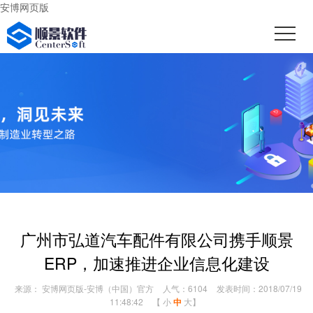
安博网页版
广州市弘道汽车配件有限公司携手顺景
ERP，加速推进企业信息化建设
来源： 安博网页版-安博（中国）官方
人气：6104
发表时间：2018/07/19
11:48:42
【
小
中
大
】