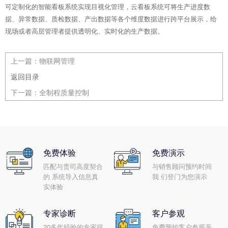
可定制化的智能看板系统实现目视化管理，云看板系统可将生产进度数
据、异常数据、质检数据、产出数据等各个维度数据进行跨平台展示，给
现场或者高层管理者提供透明化、实时化的生产数据。
上一篇：
物联网管理
返回目录
下一篇：
全制程质量控制
免费体验
免费演示
匹配与贵司高度契合
与销售顾问预约时间
的 系统导入信息真
我 们登门为您演示
实体验
专家诊断
客户参观
20多年经验的专家提
免费预约客户参观亲