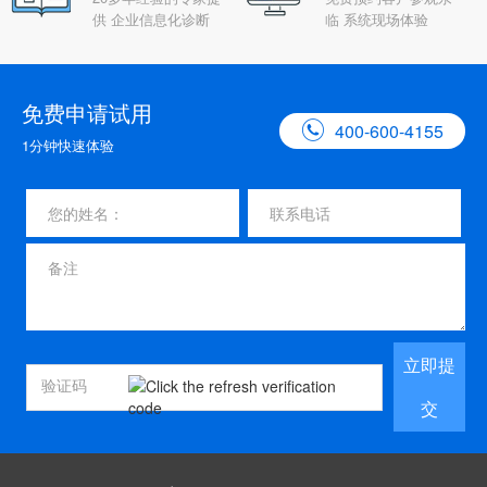
供 企业信息化诊断
临 系统现场体验
免费申请试用

400-600-4155
1分钟快速体验
立即提
交