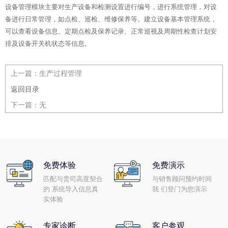
设备管理模块主要对生产设备和检测设置进行编号，进行系统管理，对设
备进行日常管理，如点检、巡检、维修保养等。建立设备基本管理系统，
可以查看设备信息、定期点检及保养记录、正常巡视及周期性检查计划安
排及设备开关机状态等信息。
上一篇：
生产过程管理
返回目录
下一篇：
无
免费体验
免费演示
匹配与贵司高度契合
与销售顾问预约时间
的 系统导入信息真
我 们登门为您演示
实体验
专家诊断
客户参观