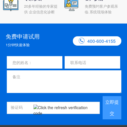
20多年经验的专家提
免费预约客户参观亲
供 企业信息化诊断
临 系统现场体验
免费申请试用

400-600-4155
1分钟快速体验
立即提
交