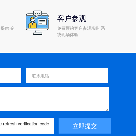
客户参观
提供 企
免费预约客户参观亲临 系
统现场体验
立即提交