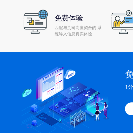
免费体验
匹配与贵司高度契合的 系
统导入信息真实体验
1