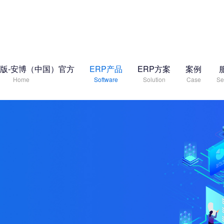
版-安博（中国）官方
ERP产品
ERP方案
案例
Home
Software
Solution
Case
Se