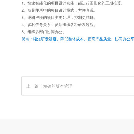
1、快速智能化的项目设计功能，能进行图形化的工期推算。
2、所见即所得的项目设计模式，方便直观。
3、逻辑严谨的项目变更处理，控制更精确。
4、多种任务关系，灵活组织各种研发过程。
5、组织多部门协同办公。
优点：缩短研发进度、降低整体成本、提高产品质量、协同办公
上一篇：
精确的版本管理