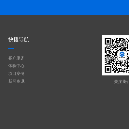
快捷导航
客户服务
体验中心
项目案例
新闻资讯
关注我