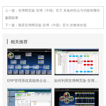
上一篇：
安博网页版-安博（中国）官方 具备的特点与功能有哪些
返回目录
下一篇：
顺景安博网页版-安博（中国）官方 的整体价值
相关推荐
ERP管理系统真能将企业数据转化为可执行决策吗?
如何利用安博网页版-安博（中国）官方 系统更好提升企业运营效率?