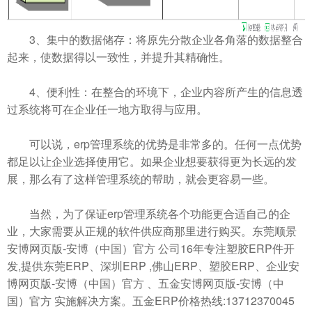
3、集中的数据储存：将原先分散企业各角落的数据整合
起来，使数据得以一致性，并提升其精确性。
4、便利性：在整合的环境下，企业内容所产生的信息透
过系统将可在企业任一地方取得与应用。
可以说，erp管理系统的优势是非常多的。任何一点优势
都足以让企业选择使用它。如果企业想要获得更为长远的发
展，那么有了这样管理系统的帮助，就会更容易一些。
当然，为了保证erp管理系统各个功能更合适自己的企
业，大家需要从正规的软件供应商那里进行购买。东莞顺景
安博网页版-安博（中国）官方 公司16年专注塑胶ERP件开
发,提供东莞ERP、深圳ERP ,佛山ERP、塑胶ERP、企业安
博网页版-安博（中国）官方 、五金安博网页版-安博（中
国）官方 实施解决方案。五金ERP价格热线:13712370045