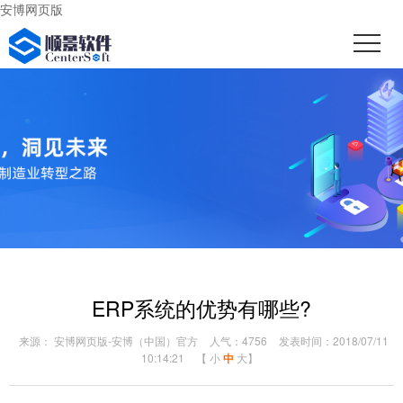
安博网页版
ERP系统的优势有哪些?
来源： 安博网页版-安博（中国）官方
人气：4756
发表时间：2018/07/11
10:14:21
【
小
中
大
】