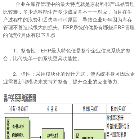
企业在库存管理中的最大特点就是原材料和产成品管理
比较难，多少原料能生产多少成品并不一一对应，而且在生
产过程中的浪费和丢失等种种原因，导致企业每年因为库存
管理不善造成很大的损失。ERP系统的优势有哪些,ERP管理
的优势?具体有以下几点：
1、整合性：ERP最大特色便是整个企业信息系统的整
合，比传统单一的系统更具功能性。
2、弹性：采用模块化的设计方式，使系统本身可因应企
业需要新增模块来支持并整合，提升企业的应变能力。