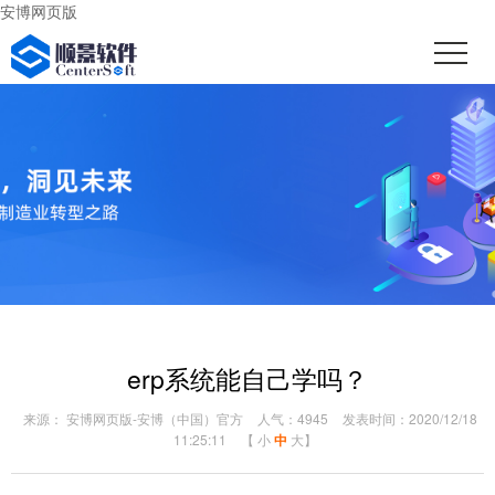
安博网页版
erp系统能自己学吗？
来源： 安博网页版-安博（中国）官方
人气：4945
发表时间：2020/12/18
11:25:11
【
小
中
大
】