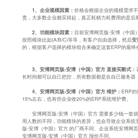
1、企业规模因素：
价格会根据企业的规模需求
贵，大多数企业都买得起，真正耗精力耗费用的是后
2、功能模块因素：
目前安博网页版-安博（中国
按照模块比如(A/B/C)等等，有客户自由选择，然后
安
的，根据客户选择的模块组合来确定这套ERP的最终
3、安博网页版-安博（中国）官方 直接买断式：
长时间都可以自己把控，所有数据都是在自己服务器
4、安博网页版-安博（中国）官方 维护：
ERP
15%左右，也有些企业收20%的ERP系统维护费。
安博网页版-安博（中国）官方 需要多少钱一套就
用人数的不同，功能模块的差异，也会导致企业系统安
版-安博（中国）官方 的厂商不同、企业系统安博网
安博网页版-安博（中国）官方 报价不同。