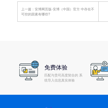
上一篇：
安博网页版-安博（中国）官方 中存在不
可控的因素有哪些?
免费体验
匹配与贵司高度契合的 系
统导入信息真实体验