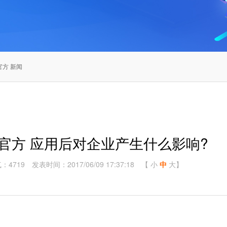
方 新闻
官方 应用后对企业产生什么影响?
：4719
发表时间：2017/06/09 17:37:18
【
小
中
大
】