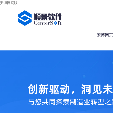
安博网页版
安博网页