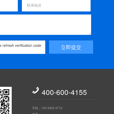
立即提交

400-600-4155
手机：134 3302 4712
传真：