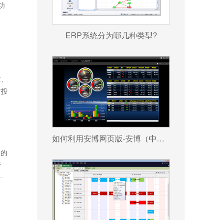
功
ERP系统分为哪几种类型?
质、
有投
如何利用安博网页版-安博（中国）官方 帮助企业更好地规避风险?
遍的
管
一