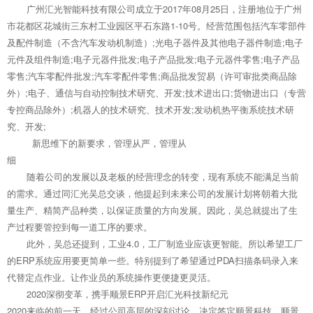
广州汇光智能科技有限公司成立于
2017
年
08
月
25
日，注册地位于广州
市花都区花城街三东村工业园区平石东路
1-10
号。经营范围包括汽车零部件
及配件制造（不含汽车发动机制造）
;
光电子器件及其他电子器件制造
;
电子
元件及组件制造
;
电子元器件批发
;
电子产品批发
;
电子元器件零售
;
电子产品
零售
;
汽车零配件批发
;
汽车零配件零售
;
商品批发贸易（许可审批类商品除
外）
;
电子、通信与自动控制技术研究、开发
;
技术进出口
;
货物进出口（专营
专控商品除外）
;
机器人的技术研究、技术开发
;
发动机热平衡系统技术研
究、开发
;
新思维下的新要求，管理从严，管理从
细
随着公司的发展以及老板的经营理念的转变，现有系统不能满足当前
的需求。通过同汇光吴总交谈，他提起到未来公司的发展计划将朝着大批
量生产、精简产品种类，以保证质量的方向发展。因此，吴总就提出了生
产过程要管控到每一道工序的要求。
此外，吴总还提到，工业
4.0
，工厂制造业应该更智能。所以希望工厂
的
ERP
系统应用要更简单一些。特别提到了希望通过
PDA
扫描条码录入来
代替定点作业。让作业员的系统操作更便捷更灵活。
2020深彻变革，携手顺景
ERP
开启汇光科技新纪元
2020来临的前一天，经过公司高层的深刻讨论，决定签定顺景科技。顺景