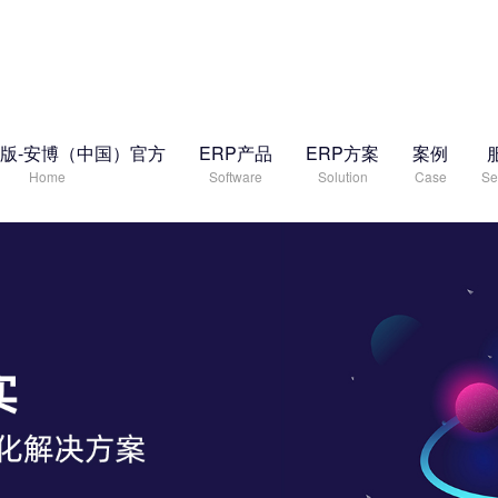
版-安博（中国）官方
ERP产品
ERP方案
案例
Home
Software
Solution
Case
Se