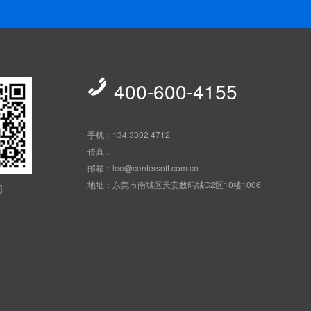

400-600-4155
手机：134 3302 4712
传真：
邮箱：lee@centersoft.com.cn
地址：东莞市南城区天安数码城C2区10楼1006
们