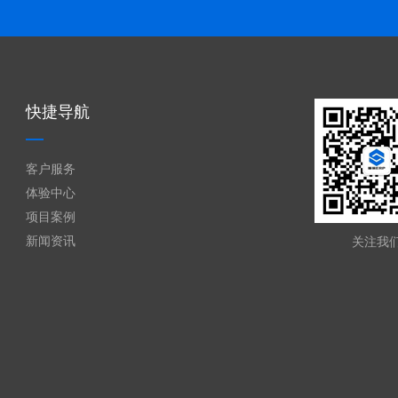
快捷导航
客户服务
体验中心
项目案例
新闻资讯
关注我