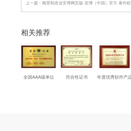
上一篇：
顺景制造业安博网页版-安博（中国）官方 著作权
相关推荐
全国AAA级单位
符合性证书
年度优秀软件产