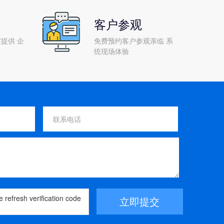
客户参观
提供 企
免费预约客户参观亲临 系
统现场体验
立即提交