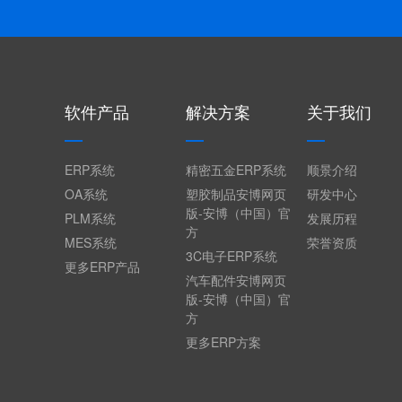
软件产品
解决方案
关于我们
ERP系统
精密五金ERP系统
顺景介绍
OA系统
塑胶制品安博网页
研发中心
版-安博（中国）官
PLM系统
发展历程
方
MES系统
荣誉资质
3C电子ERP系统
更多ERP产品
汽车配件安博网页
版-安博（中国）官
方
更多ERP方案