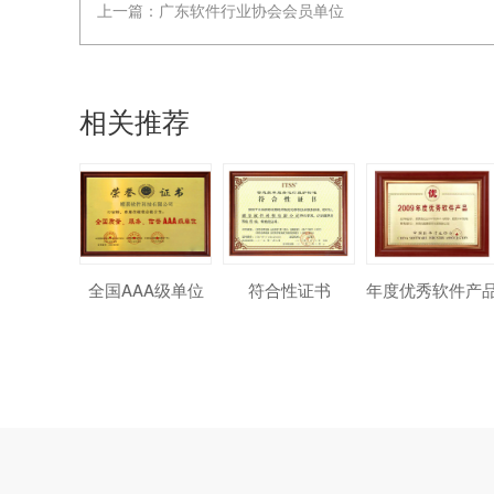
上一篇：
广东软件行业协会会员单位
相关推荐
全国AAA级单位
符合性证书
年度优秀软件产