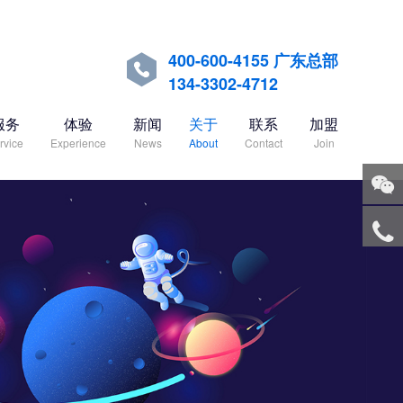
400-600-4155 广东总部

134-3302-4712
服务
体验
新闻
关于
联系
加盟
rvice
Experience
News
About
Contact
Join
关注
微信
服务
热线
回到
顶部