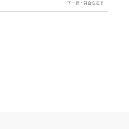
下一篇：
符合性证书