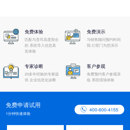
免费体验
免费演示
匹配与贵司高度契合
与销售顾问预约时间
的 系统导入信息真
我 们登门为您演示
实体验
专家诊断
客户参观
20多年经验的专家提
免费预约客户参观亲
供 企业信息化诊断
临 系统现场体验
免费申请试用

400-600-4155
1分钟快速体验