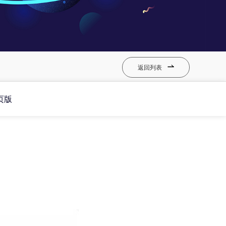
返回列表

页版