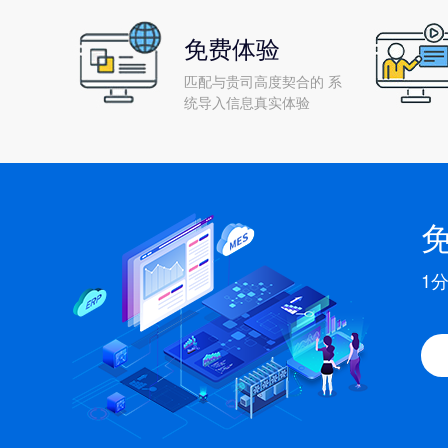
免费体验
匹配与贵司高度契合的 系
统导入信息真实体验
1