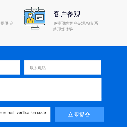
客户参观
提供 企
免费预约客户参观亲临 系
统现场体验
立即提交