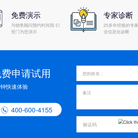
免费演示
专家诊断
与销售顾问预约时间我 们
20多年经验的专家
登门为您演示
业信息化诊断
免费申请试用
分钟快速体验
400-600-4155
