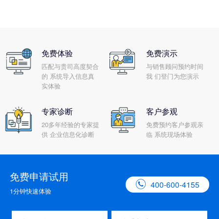
免费体验
免费演示
匹配与贵司高度契合
与销售顾问预约时间
的 系统导入信息真
我 们登门为您演示
实体验
专家诊断
客户参观
20多年经验的专家提
免费预约客户参观亲
供 企业信息化诊断
临 系统现场体验
免费申请试用

400-600-4155
1分钟快速体验