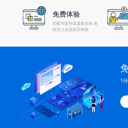
免费体验
匹配与贵司高度契合的 系
统导入信息真实体验
1