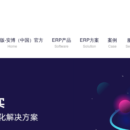
版-安博（中国）官方
ERP产品
ERP方案
案例
Home
Software
Solution
Case
Se