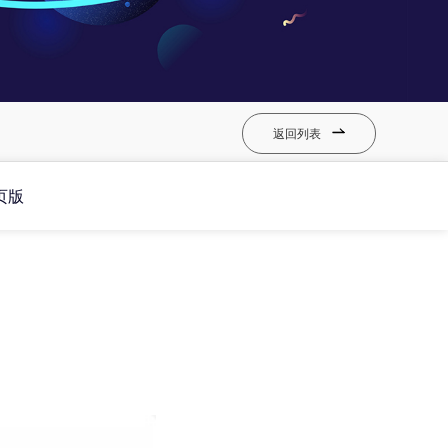
返回列表

页版