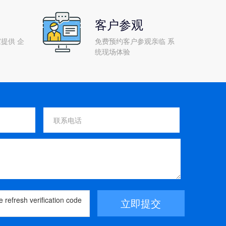
客户参观
提供 企
免费预约客户参观亲临 系
统现场体验
立即提交