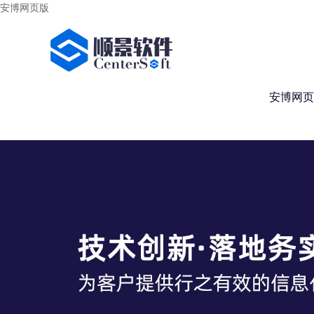
安博网页版
安博网页