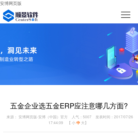
安博网页版
五金企业选五金ERP应注意哪几方面?
来源： 安博网页版-安博（中国）官方
人气：5007
发表时间：2017/07/26
17:44:09
【
小
中
大
】