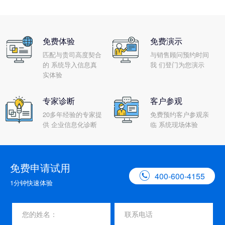
免费体验
免费演示
匹配与贵司高度契合
与销售顾问预约时间
的 系统导入信息真
我 们登门为您演示
实体验
专家诊断
客户参观
20多年经验的专家提
免费预约客户参观亲
供 企业信息化诊断
临 系统现场体验
免费申请试用

400-600-4155
1分钟快速体验