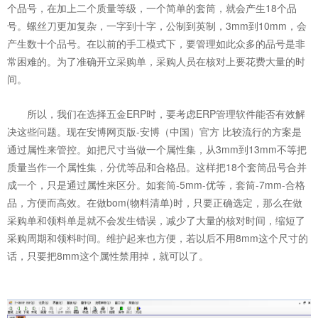
个品号，在加上二个质量等级，一个简单的套筒，就会产生18个品
号。螺丝刀更加复杂，一字到十字，公制到英制，3mm到10mm，会
产生数十个品号。在以前的手工模式下，要管理如此众多的品号是非
常困难的。为了准确开立采购单，采购人员在核对上要花费大量的时
间。
所以，我们在选择五金ERP时，要考虑ERP管理软件能否有效解
决这些问题。现在安博网页版-安博（中国）官方 比较流行的方案是
通过属性来管控。如把尺寸当做一个属性集，从3mm到13mm不等把
质量当作一个属性集，分优等品和合格品。这样把18个套筒品号合并
成一个，只是通过属性来区分。如套筒-5mm-优等，套筒-7mm-合格
品，方便而高效。在做bom(物料清单)时，只要正确选定，那么在做
采购单和领料单是就不会发生错误，减少了大量的核对时间，缩短了
采购周期和领料时间。维护起来也方便，若以后不用8mm这个尺寸的
话，只要把8mm这个属性禁用掉，就可以了。