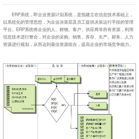
ERP系统，即企业资源计划系统，是指建立在信息技术基础上，
以系统化的管理思想，为企业决策层及员工提供决策运行手段的管理
平台。ERP系统将企业的人、财物、客户、供应商等所有资源，利用
信息技术进行整合，对企业的采购、销售、库存、生产、财务、人力
资源进行规划，从而达到最佳资源组合，提高企业的市场竞争能力。