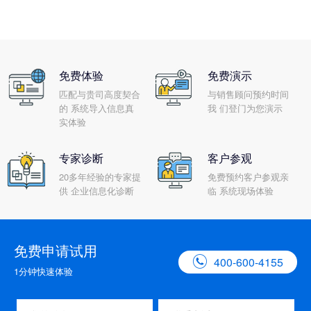
免费体验
免费演示
匹配与贵司高度契合
与销售顾问预约时间
的 系统导入信息真
我 们登门为您演示
实体验
专家诊断
客户参观
20多年经验的专家提
免费预约客户参观亲
供 企业信息化诊断
临 系统现场体验
免费申请试用

400-600-4155
1分钟快速体验