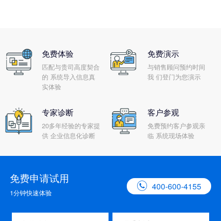
免费体验
免费演示
匹配与贵司高度契合
与销售顾问预约时间
的 系统导入信息真
我 们登门为您演示
实体验
专家诊断
客户参观
20多年经验的专家提
免费预约客户参观亲
供 企业信息化诊断
临 系统现场体验
免费申请试用

400-600-4155
1分钟快速体验