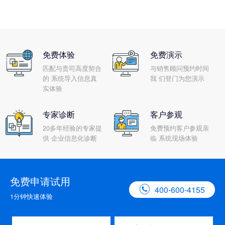
免费体验
免费演示
匹配与贵司高度契合
与销售顾问预约时间
的 系统导入信息真
我 们登门为您演示
实体验
专家诊断
客户参观
20多年经验的专家提
免费预约客户参观亲
供 企业信息化诊断
临 系统现场体验
免费申请试用

400-600-4155
1分钟快速体验